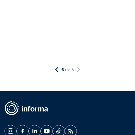
6
de
6