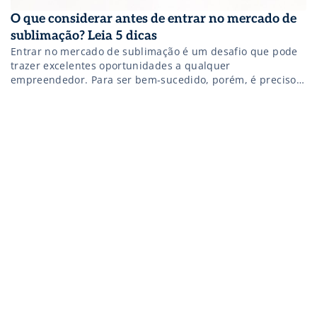
O que considerar antes de entrar no mercado de
sublimação? Leia 5 dicas
Entrar no mercado de sublimação é um desafio que pode
trazer excelentes oportunidades a qualquer
empreendedor. Para ser bem-sucedido, porém, é preciso
estar atento a questões que vão do mapeamento do
mercado, passando pelo conhecimento técnico, até o
estímulo constante à criatividade aplicada aos produtos.
Não quer ficar de fora? Então, confira 5 dicas para […]