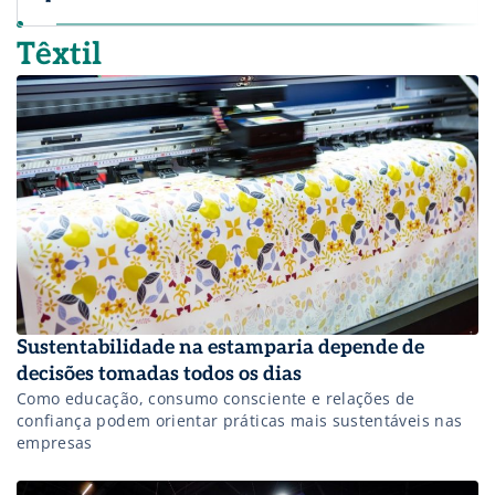
técnica para diversas cidades brasileiras e
foi convidado de importantes eventos
Têxtil
sobre mídia na América Latina e África. É
curador do OOH Day e do Led Pavillion na
FuturePrint, autor de livros e professor
universitário da FMU. Em suas palestras e
eventos, compartilha experiências sobre o
poder da inovação da mídia OOH e suas
possibilidades disruptivas.
Sustentabilidade na estamparia depende de
decisões tomadas todos os dias
Como educação, consumo consciente e relações de
confiança podem orientar práticas mais sustentáveis nas
empresas