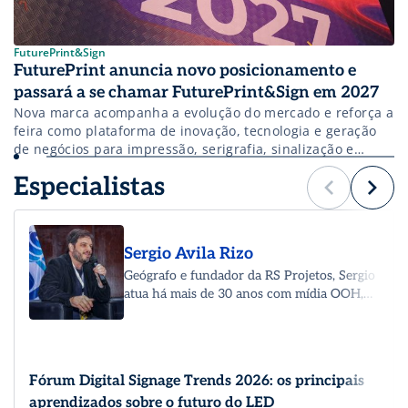
FuturePrint&Sign
FuturePrint anuncia novo posicionamento e
passará a se chamar FuturePrint&Sign em 2027
Nova marca acompanha a evolução do mercado e reforça a
feira como plataforma de inovação, tecnologia e geração
de negócios para impressão, serigrafia, sinalização e
comunicação visual
Especialistas
Sergio Avila Rizo
Geógrafo e fundador da RS Projetos, Sergio
atua há mais de 30 anos com mídia OOH,
conectando comunicação, cidade e
paisagem urbana. Consultor das principais
entidades do mercado, possui mestrado e
doutorado pela USP, desenvolveu estudos
Fórum Digital Signage Trends 2026: os principais
sobre publicidade exterior em São Paulo e
aprendizados sobre o futuro do LED
Buenos Aires. Já prestou consultoria