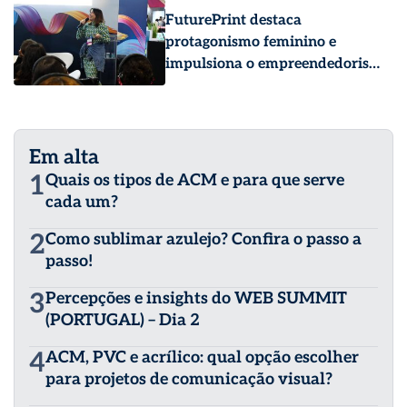
FuturePrint destaca
impressão e comunicação visual
protagonismo feminino e
impulsiona o empreendedorismo
com conteúdo voltado à
inovação e aos negócios
Em alta
1
Quais os tipos de ACM e para que serve
cada um?
2
Como sublimar azulejo? Confira o passo a
passo!
3
Percepções e insights do WEB SUMMIT
(PORTUGAL) – Dia 2
4
ACM, PVC e acrílico: qual opção escolher
para projetos de comunicação visual?