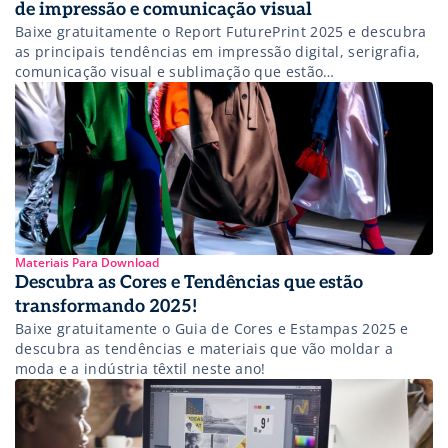
de impressão e comunicação visual
Baixe gratuitamente o Report FuturePrint 2025 e descubra
as principais tendências em impressão digital, serigrafia,
comunicação visual e sublimação que estão
transformando o mercado. Conteúdo exclusivo para
profissionais que buscam inovação no setor gráfico.
Materiais Para Download
Descubra as Cores e Tendências que estão
transformando 2025!
Baixe gratuitamente o Guia de Cores e Estampas 2025 e
descubra as tendências e materiais que vão moldar a
moda e a indústria têxtil neste ano!