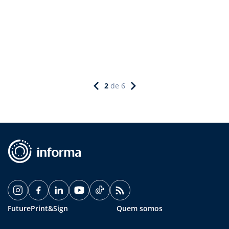
2
de
6
FuturePrint&Sign
Quem somos