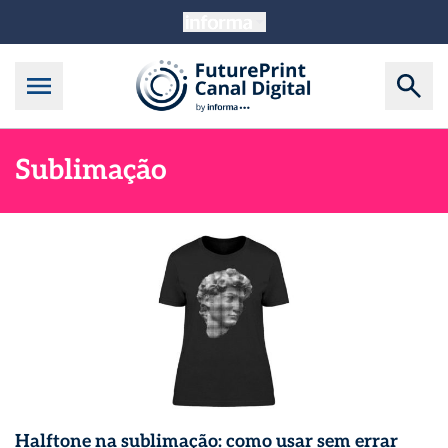
Sublimação
Halftone na sublimação: como usar sem errar