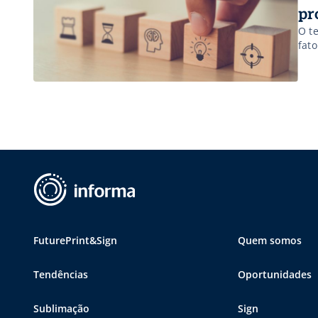
pr
O t
fat
FuturePrint&Sign
Quem somos
Tendências
Oportunidades
Sublimação
Sign