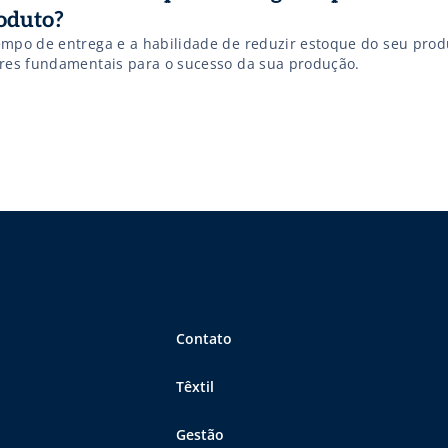
oduto?
empo de entrega e a habilidade de reduzir estoque do seu prod
ores fundamentais para o sucesso da sua produção.
Contato
Têxtil
Gestão