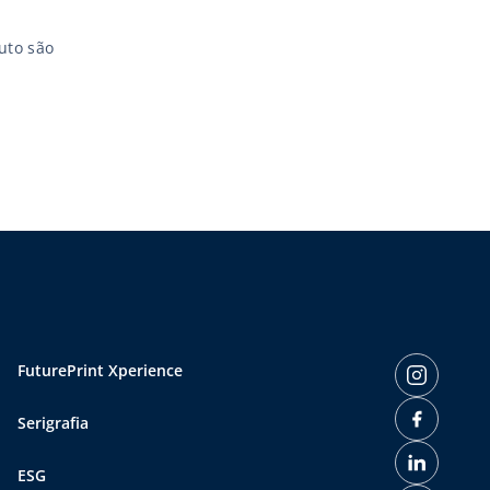
uto são
FuturePrint Xperience
Serigrafia
ESG