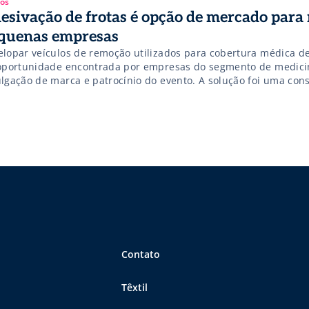
gos
esivação de frotas é opção de mercado para 
quenas empresas
elopar veículos de remoção utilizados para cobertura médica de
 oportunidade encontrada por empresas do segmento de medici
ulgação de marca e patrocínio do evento. A solução foi uma con
ovação de leis municipais que determinam a presença de ambu
ais com grandes concentrações de pessoas, como concursos, fes
idas […]
Contato
Têxtil