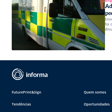
Arti
Ad
pe
Env
foi
div
apr
loc
part
FuturePrint&Sign
Quem somos
Tendências
Oportunidades