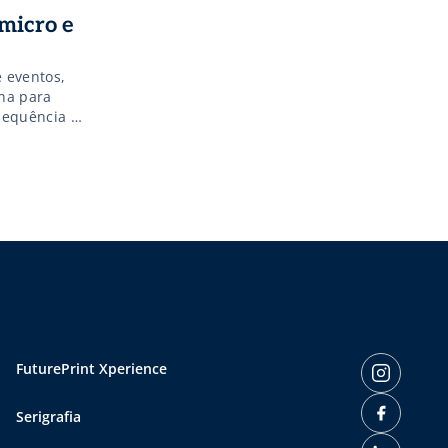
micro e
 eventos,
na para
sequência à
lâncias em
tas e
FuturePrint Xperience
Serigrafia