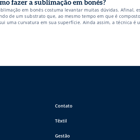
mo fazer a sublimação em bonés?
ublimação em bonés costuma levantar muitas dúvidas. Afinal, 
ando de um substrato que, ao mesmo tempo em que é composto 
sui uma curvatura em sua superfície. Ainda assim, a técnica é
elente forma de as empresas expandirem sua cartela de clientes
sequentemente, faturarem mais. Especialmente em épocas de fi
Contato
Têxtil
Gestão