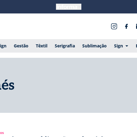
ign
Gestão
Têxtil
Serigrafia
Sublimação
Sign
nés
gos