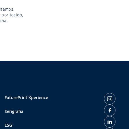
estamos
por tecido,
 uma
 e,
nal […]
FuturePrint Xperience
Serigrafia
ESG