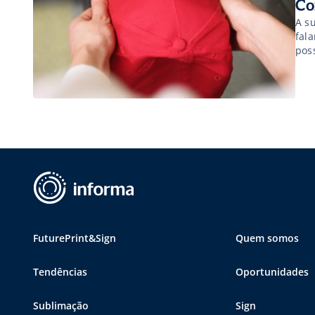
Co
A s
fal
pos
exc
con
FuturePrint&Sign
Quem somos
Tendências
Oportunidades
Sublimação
Sign