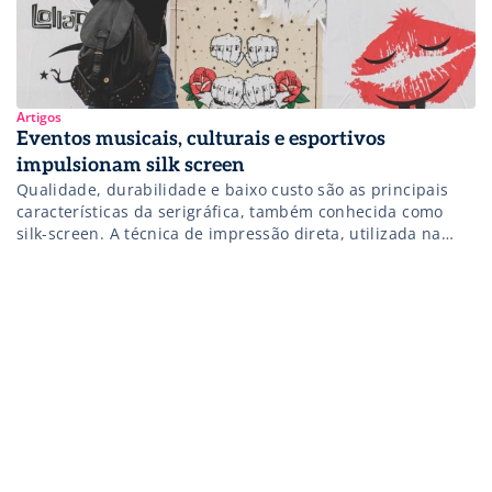
Artigos
Eventos musicais, culturais e esportivos
impulsionam silk screen
Qualidade, durabilidade e baixo custo são as principais
características da serigráfica, também conhecida como
silk-screen. A técnica de impressão direta, utilizada na
transferência de imagens sobre inúmeros tipos de
substratos, como: algodão, fibras sintéticas, metais,
plásticos, vidro, cerâmica, e placas de circuito impresso,
dentre outros, foi muito utilizada no final do século 19 e
durante […]