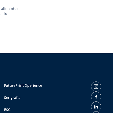
e alimentos
e do
FuturePrint Xperience
Serigrafia
ESG