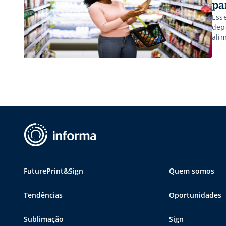
pa
Ess
dep
ali
FuturePrint&Sign
Quem somos
Tendências
Oportunidades
Sublimação
Sign