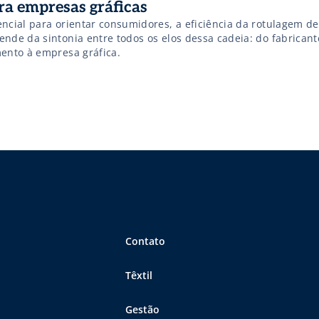
ra empresas gráficas
encial para orientar consumidores, a eficiência da rotulagem d
ende da sintonia entre todos os elos dessa cadeia: do fabricant
mento à empresa gráfica.
Contato
Têxtil
Gestão