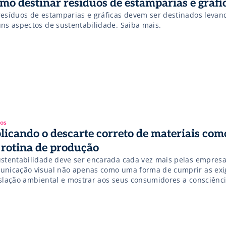
mo destinar resíduos de estamparias e gráfi
resíduos de estamparias e gráficas devem ser destinados levan
uns aspectos de sustentabilidade. Saiba mais.
gos
licando o descarte correto de materiais com
 rotina de produção
ustentabilidade deve ser encarada cada vez mais pelas empres
unicação visual não apenas como uma forma de cumprir as exi
islação ambiental e mostrar aos seus consumidores a consciênc
lógica, mas também como um processo simples e automático da
mplo disso é o descarte de materiais, também chamados de res