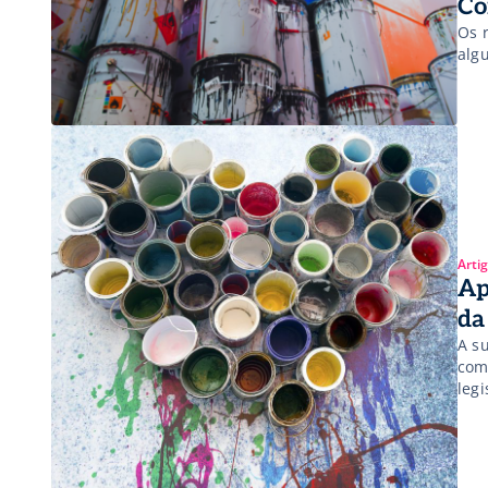
Co
Os 
alg
Arti
Ap
da
A s
com
leg
eco
exe