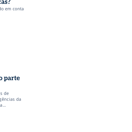
cas?
do em conta
o parte
as de
gências da
ia
 rotina. Um
íduos […]