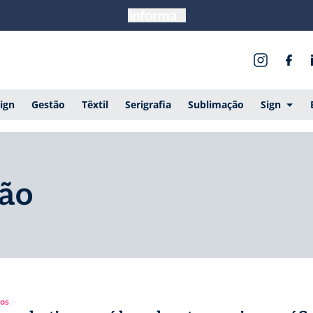
ign
Gestão
Têxtil
Serigrafia
Sublimação
Sign
ção
gos