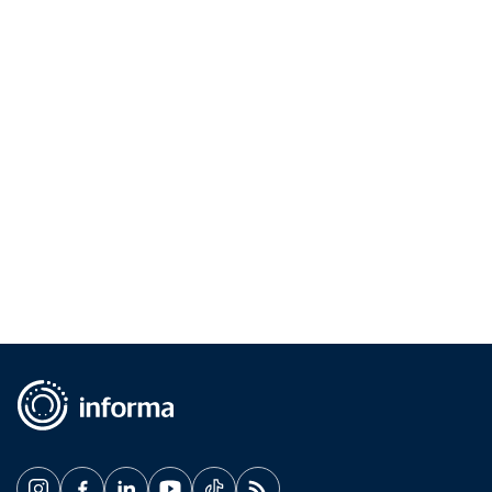
representa uma oportunidade única de criar conexões
significativas com colaboradores, clientes e parceiros de
negócios. A escolha criteriosa dos presentes corporativos
não é apenas um gesto de gratidão, mas um meio eficaz
de fortalecer relacionamentos comerciais.