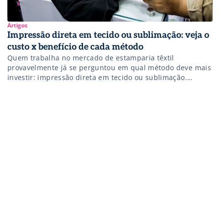
Artigos
Impressão direta em tecido ou sublimação: veja o
custo x benefício de cada método
Quem trabalha no mercado de estamparia têxtil
provavelmente já se perguntou em qual método deve mais
investir: impressão direta em tecido ou sublimação.
Pensando nisso, separamos as vantagens e desvantagens
de ambos para ajudá-lo a decidir qual o melhor para o seu
negócio, de acordo com suas condições e estratégia de
mercado. Confira! Impressão direta […]