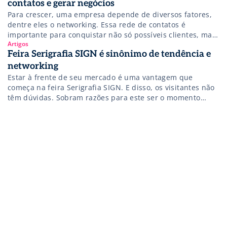
contatos e gerar negócios
Para crescer, uma empresa depende de diversos fatores,
dentre eles o networking. Essa rede de contatos é
importante para conquistar não só possíveis clientes, mas
Artigos
também parceiros que atuem em áreas próximas ou
Feira Serigrafia SIGN é sinônimo de tendência e
complementares. Nos momentos de baixa, em que a
redução dos custos é forçada, a rede de contatos deve ser
networking
aumentada para balancear […]
Estar à frente de seu mercado é uma vantagem que
começa na feira Serigrafia SIGN. E disso, os visitantes não
têm dúvidas. Sobram razões para este ser o momento
mais aguardado do ano por muitos deles. Os expositores
preparam lançamentos especialmente para o evento,
apresentam o funcionamento das máquinas e as
diferentes formas de aplicação […]