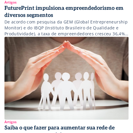
Artigos
FuturePrint impulsiona empreendedorismo em
diversos segmentos
De acordo com pesquisa da GEM (Global Entrepreneurship
Monitor) e do IBQP (Instituto Brasileiro de Qualidade e
Produtividade), a taxa de empreendedores cresceu 36,4%
em 2017. Isso significa que quase 50 milhões de
brasileiros tinham o seu próprio negócio ou pretendiam
empreender. De cada três adultos, entre 18 e 34 anos, um
estava envolvido na […]
Artigos
Saiba o que fazer para aumentar sua rede de