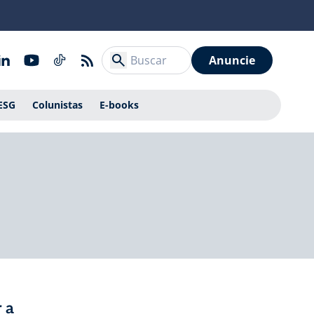
Anuncie
ESG
Colunistas
E-books
 a