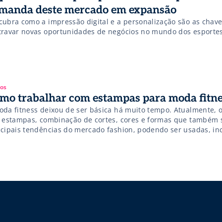
manda deste mercado em expansão
cubra como a impressão digital e a personalização são as chav
travar novas oportunidades de negócios no mundo dos esportes
gos
mo trabalhar com estampas para moda fitne
oda fitness deixou de ser básica há muito tempo. Atualmente,
z estampas, combinação de cortes, cores e formas que também
ncipais tendências do mercado fashion, podendo ser usadas, inc
cademia. Afinal, além de conforto para cumprir as atividades fí
sumidores buscam estilo e bom gosto. Com isso, […]