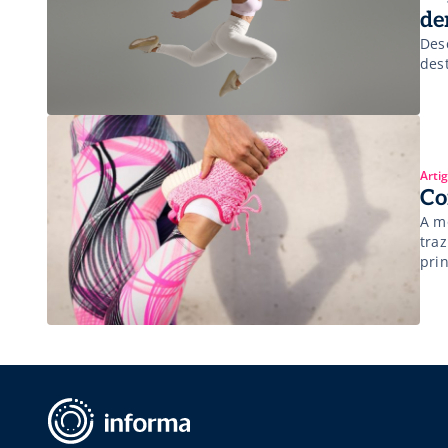
de
Des
des
Arti
Co
A m
tra
pri
da a
con