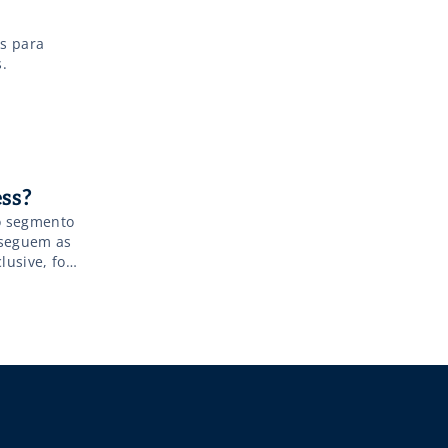
es para
.
ss?
 o segmento
 seguem as
lusive, fora
sicas, os