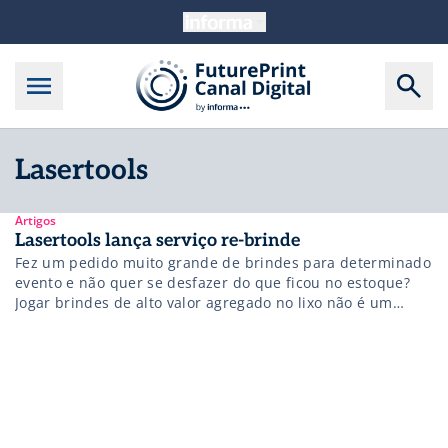
Lasertools
Artigos
Lasertools lança serviço re-brinde
Fez um pedido muito grande de brindes para determinado
evento e não quer se desfazer do que ficou no estoque?
Jogar brindes de alto valor agregado no lixo não é um
gasto que as empresas gostariam de ter, então, a
Lasertools, birô de personalização feita com diferentes
técnicas (silk-screen, tampografia, impressão digital UV,
gravação a […]