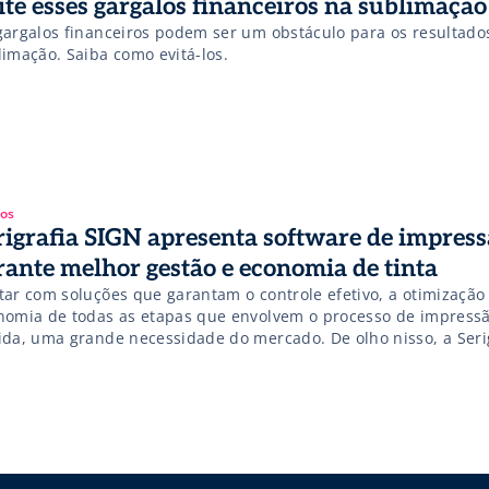
ite esses gargalos financeiros na sublimação
gargalos financeiros podem ser um obstáculo para os resultado
limação. Saiba como evitá-los.
gos
rigrafia SIGN apresenta software de impres
rante melhor gestão e economia de tinta
tar com soluções que garantam o controle efetivo, a otimização
nomia de todas as etapas que envolvem o processo de impressã
ida, uma grande necessidade do mercado. De olho nisso, a Seri
ureTEXTIL – maior e mais completa feira de tecnologias e soluçõ
cados de impressão e comunicação […]