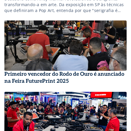
transformando-a em arte. Da exposição em SP às técnicas
que definiram a Pop Art, entenda por que "serigrafia é
arte" e sua relevância atual na indústria gráfica.
Primeiro vencedor do Rodo de Ouro é anunciado
na Feira FuturePrint 2025