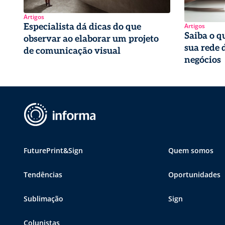
Artigos
Artigos
Especialista dá dicas do que
Saiba o q
observar ao elaborar um projeto
sua rede 
de comunicação visual
negócios
FuturePrint&Sign
Quem somos
Tendências
Oportunidades
Sublimação
Sign
Colunistas