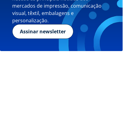
mercados de impressão, comunicação
visual, têxtil, embalagens e
personalização.
Assinar newsletter