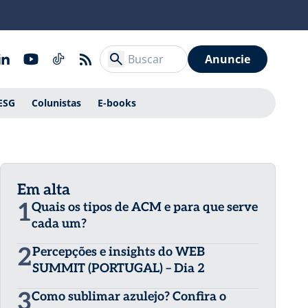
Anuncie
ESG
Colunistas
E-books
Em alta
1
Quais os tipos de ACM e para que serve
cada um?
2
Percepções e insights do WEB
SUMMIT (PORTUGAL) – Dia 2
3
Como sublimar azulejo? Confira o