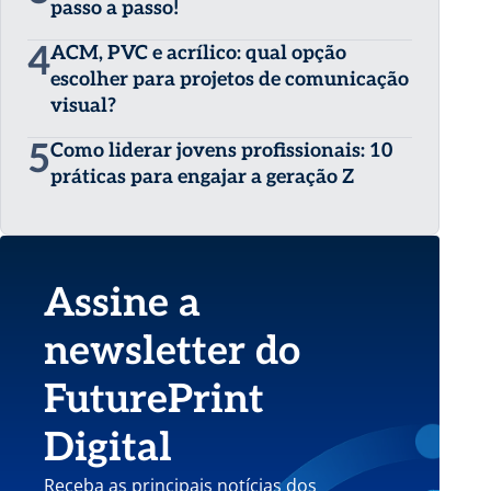
passo a passo!
4
ACM, PVC e acrílico: qual opção
escolher para projetos de comunicação
visual?
5
Como liderar jovens profissionais: 10
práticas para engajar a geração Z
Assine a
newsletter do
FuturePrint
Digital
Receba as principais notícias dos