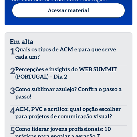
Acessar material
Em alta
1
Quais os tipos de ACM e para que serve
cada um?
2
Percepções e insights do WEB SUMMIT
(PORTUGAL) – Dia 2
3
Como sublimar azulejo? Confira o passo a
passo!
4
ACM, PVC e acrílico: qual opção escolher
para projetos de comunicação visual?
5
Como liderar jovens profissionais: 10
práticas para engajar a geração Z