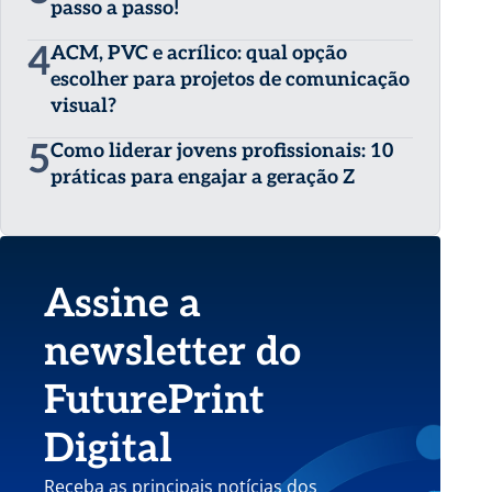
passo a passo!
4
ACM, PVC e acrílico: qual opção
escolher para projetos de comunicação
visual?
5
Como liderar jovens profissionais: 10
práticas para engajar a geração Z
Assine a
newsletter do
FuturePrint
Digital
Receba as principais notícias dos