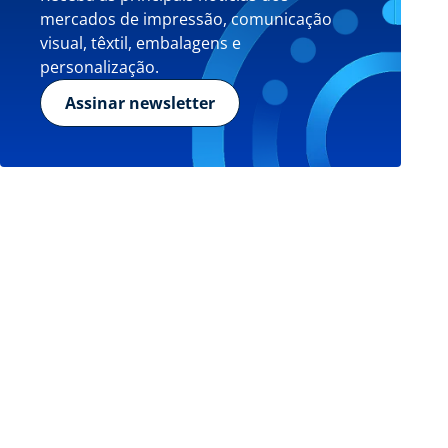
mercados de impressão, comunicação
visual, têxtil, embalagens e
personalização.
Assinar newsletter