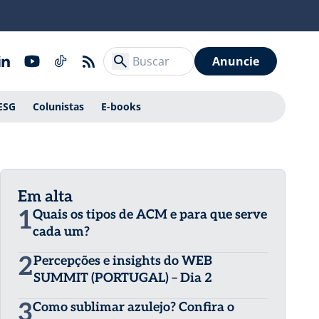
Anuncie
ESG
Colunistas
E-books
Em alta
1
Quais os tipos de ACM e para que serve
cada um?
2
Percepções e insights do WEB
SUMMIT (PORTUGAL) – Dia 2
3
Como sublimar azulejo? Confira o