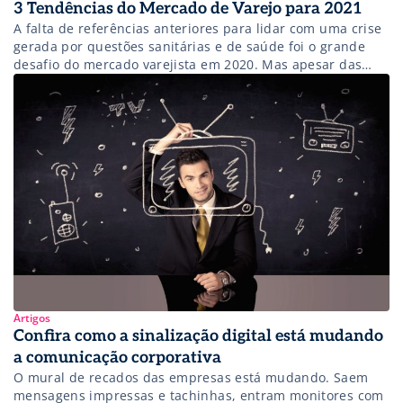
3 Tendências do Mercado de Varejo para 2021
A falta de referências anteriores para lidar com uma crise
gerada por questões sanitárias e de saúde foi o grande
desafio do mercado varejista em 2020. Mas apesar das
novas adversidades e da oscilação de cenários, os
resultados do ano, de uma forma geral, não foram tão
negativos como muitos esperavam.
Artigos
Confira como a sinalização digital está mudando
a comunicação corporativa
O mural de recados das empresas está mudando. Saem
mensagens impressas e tachinhas, entram monitores com