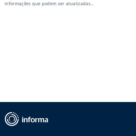
informações que podem ser atualizadas
instantaneamente. A tendência que começou com telas
exibindo anúncios publicitários em áreas comuns de
prédios, cresceu e ganhou os corredores internos das
corporações e está, inclusive, substituindo a intranet de
muitas delas. Adaptável para […]