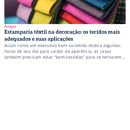
Artigos
Estamparia têxtil na decoração: os tecidos mais
adequados e suas aplicações
Assim como um executivo bem-sucedido dedica algumas
horas de seu dia para cuidar da aparência, as casas
também precisam estar “bem-vestidas” para se tornarem
mais acolhedoras para os seus moradores. Não à toa, o
setor de decoração vem crescendo a cada ano e não tem
poupado investimentos para trazer constantes inovações.
Essa movimentação abre oportunidades […]