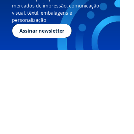
mercados de impressão, comunicação
visual, têxtil, embalagens e
personalização.
Assinar newsletter