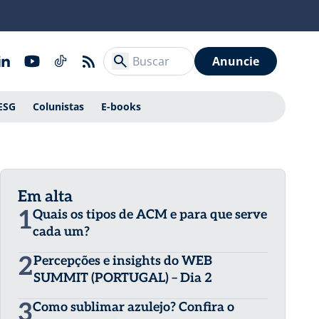
Anuncie
ESG
Colunistas
E-books
Em alta
1
Quais os tipos de ACM e para que serve
cada um?
2
Percepções e insights do WEB
SUMMIT (PORTUGAL) – Dia 2
3
Como sublimar azulejo? Confira o