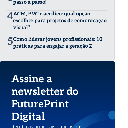
passo a passo!
4
ACM, PVC e acrílico: qual opção
escolher para projetos de comunicação
visual?
5
Como liderar jovens profissionais: 10
práticas para engajar a geração Z
Assine a
newsletter do
FuturePrint
Digital
Receba as principais notícias dos