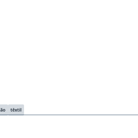
ção
têxtil