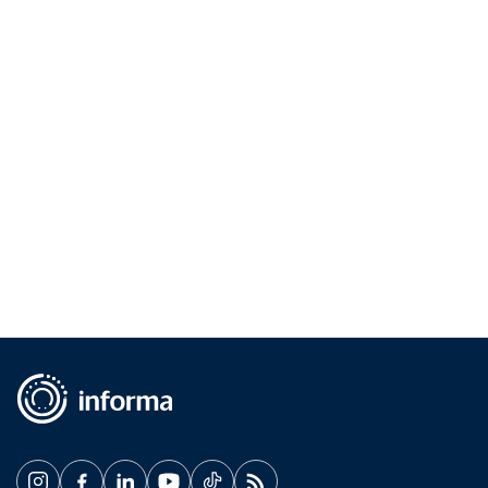
displays e placas de sinalização. A facilidade de acesso a
novas tecnologias de corte e impressão direta propiciam
um aumento na demanda desse tipo de material. Exemplo
dessa nova fase […]