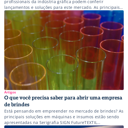
profissionais da indústria gráfica podem conferir
lançamentos e soluções para este mercado. As principais
marcas estão apresentando suas novidades em
impressoras, sendo uma boa solução para investir e
ampliar os negócios. Essas impressoras de grandes
formatos são indicadas para trabalhos de reprodução de
imagens de altíssima definição, independente dos […]
Artigos
O que você precisa saber para abrir uma empresa
de brindes
Está pensando em empreender no mercado de brindes? As
principais soluções em máquinas e insumos estão sendo
apresentadas na Serigrafia SIGN FutureTEXTIL