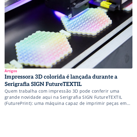
do que te espera aqui na feira […]
Artigos
Impressora 3D colorida é lançada durante a
Serigrafia SIGN FutureTEXTIL
Quem trabalha com impressão 3D pode conferir uma
grande novidade aqui na Serigrafia SIGN FutureTEXTIL
(FuturePrint): uma máquina capaz de imprimir peças em
3D já coloridas. A impressora é um lançamento da Mimaki
e faz a impressão a jato de tinta e cura UV LED. Igor
Coelho, técnico da Mimaki Brasil, explica que a solução […]