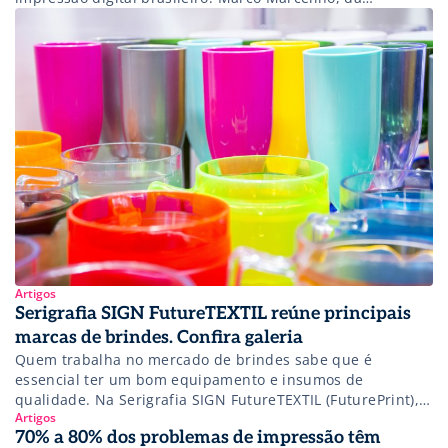
Serinews, realizou um mapeamento do setor e apresentou
os seguintes dados: – Mais de 429 mil empresas que
imprimem, gravam e decoram; – Mais de 30 mil empresas
gráficas; – Mais de 16 mil empresas […]
Artigos
Serigrafia SIGN FutureTEXTIL reúne principais
marcas de brindes. Confira galeria
Quem trabalha no mercado de brindes sabe que é
essencial ter um bom equipamento e insumos de
qualidade. Na Serigrafia SIGN FutureTEXTIL (FuturePrint),
Artigos
você encontra as principais soluções do mercado e as
70% a 80% dos problemas de impressão têm
grandes novidades para atender as necessidades do seu