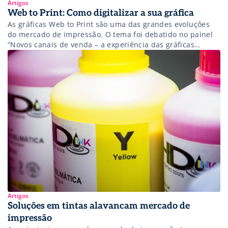
Artigos
Web to Print: Como digitalizar a sua gráfica
As gráficas Web to Print são uma das grandes evoluções
do mercado de impressão. O tema foi debatido no painel
“Novos canais de venda – a experiência das gráficas
online”, durante o Fórum Serigrafia SIGN FutureTEXTIL.
Ministrado por Rodrigo Venturini, do Sebrae, Stefano
Majocco, da Printi, e Martilio Bueno, da Print One, a
palestra trouxe […]
Artigos
Soluções em tintas alavancam mercado de
impressão