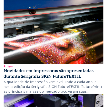
(FuturePrint) pelas principais marcas do mercado. De
investimento baixo, quem deseja abrir um negócio neste
segmento precisa de um computador, uma impressora a
laser, uma máquina e insumos. O valor inicial varia de […]
Artigos
Novidades em impressoras são apresentadas
durante Serigrafia SIGN FutureTEXTIL
A qualidade de impressão vem evoluindo a cada ano, e
nesta edição da Serigrafia SIGN FutureTEXTIL (FuturePrint)
as principais marcas do mercado trouxeram suas
novidades e soluções para imprimir em diversas
superfícies sem perder a produtividade e qualidade no
produto final. Na galeria abaixo, você confere um pouco