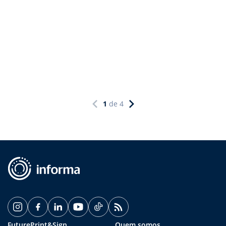
1
de
4
FuturePrint&Sign
Quem somos