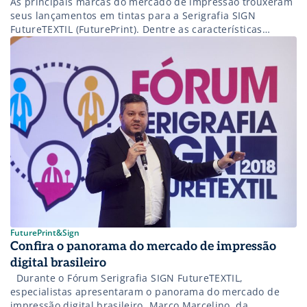
As principais marcas do mercado de impressão trouxeram
seus lançamentos em tintas para a Serigrafia SIGN
FutureTEXTIL (FuturePrint). Dentre as características
encontram-se novas cores, tempo de secagem e aplicações
diferentes – tudo para que o mercado possa se expandir
ainda mais. Na galeria abaixo, você confere um pouco do
que marcas como Fremplast, Gênesis, HD […]
FuturePrint&Sign
Confira o panorama do mercado de impressão
digital brasileiro
Durante o Fórum Serigrafia SIGN FutureTEXTIL,
especialistas apresentaram o panorama do mercado de
impressão digital brasileiro. Marco Marcelino, da