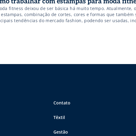
mo trabalhar com estampas para moda fitne
oda fitness deixou de ser básica há muito tempo. Atualmente,
z estampas, combinação de cortes, cores e formas que também
ncipais tendências do mercado fashion, podendo ser usadas, inc
cademia. Afinal, além de conforto para cumprir as atividades fí
sumidores buscam estilo e bom gosto. Com isso, […]
Contato
Têxtil
Gestão