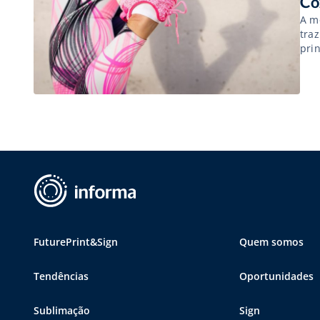
Co
A m
tra
pri
da a
con
FuturePrint&Sign
Quem somos
Tendências
Oportunidades
Sublimação
Sign