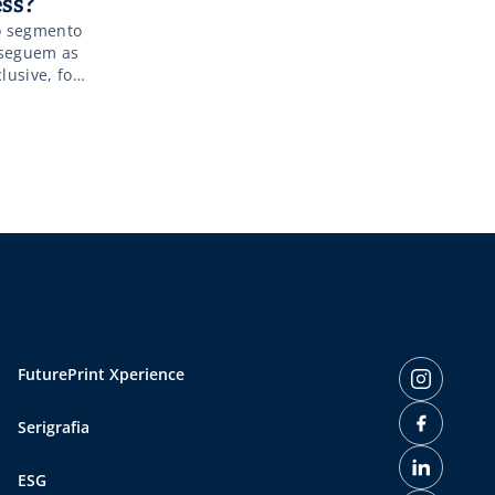
ss?
 o segmento
 seguem as
lusive, fora
sicas, os
FuturePrint Xperience
Serigrafia
ESG