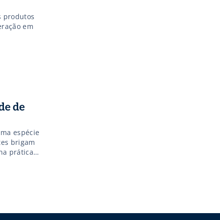
s produtos
peração em
de de
uma espécie
tes brigam
a prática,
sor Michael