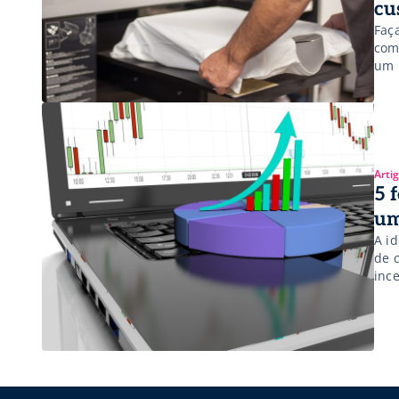
cu
Faç
com
um 
Arti
5 
um
A i
de 
inc
a t
Por