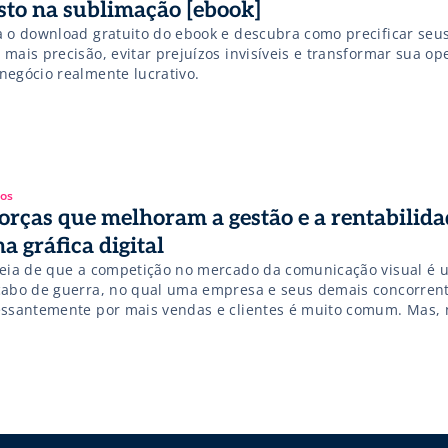
sto na sublimação [ebook]
a o download gratuito do ebook e descubra como precificar seu
 mais precisão, evitar prejuízos invisíveis e transformar sua o
negócio realmente lucrativo.
gos
forças que melhoram a gestão e a rentabilida
a gráfica digital
deia de que a competição no mercado da comunicação visual é 
cabo de guerra, no qual uma empresa e seus demais concorren
essantemente por mais vendas e clientes é muito comum. Mas, n
eoria é bem mais complexa e diferente. De acordo com o profes
ter – considerado atualmente o […]