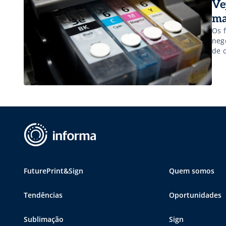
Ve
ma
Os 
neg
de 
efe
ape
FuturePrint&Sign
Quem somos
Tendências
Oportunidades
Sublimação
Sign