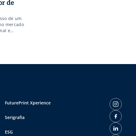
or de
esso de um
 no mercado
nal e
eixou de ser
 […]
FuturePrint Xperience
Serigrafia
ESG