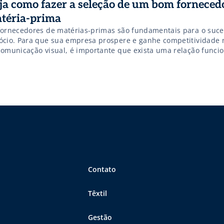
ja como fazer a seleção de um bom forneced
téria-prima
fornecedores de matérias-primas são fundamentais para o suc
ócio. Para que sua empresa prospere e ganhe competitividade
comunicação visual, é importante que exista uma relação funcio
tiva com seus parceiros comerciais. Comprar matérias-primas d
nas um processo de cotação de preços, e, hoje, é uma atividade
Contato
Têxtil
Gestão