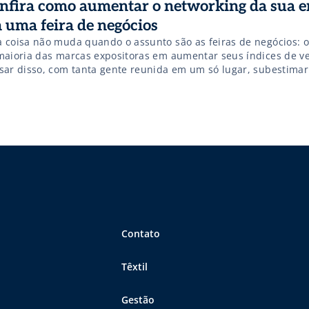
nfira como aumentar o networking da sua 
 uma feira de negócios
 coisa não muda quando o assunto são as feiras de negócios:
maioria das marcas expositoras em aumentar seus índices de v
sar disso, com tanta gente reunida em um só lugar, subestimar
 eventos desse tipo têm de ampliar a sua rede de contatos para
s negócios no futuro […]
Contato
Têxtil
Gestão