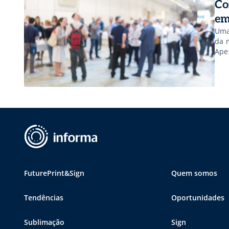
Co
em
Uma
da 
Ape
que
bon
FuturePrint&Sign
Quem somos
Tendências
Oportunidades
Sublimação
Sign