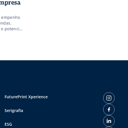
empresa
 o empenho
endas.
 o potencial
 garantir
FuturePrint Xperience
Serigrafia
ESG