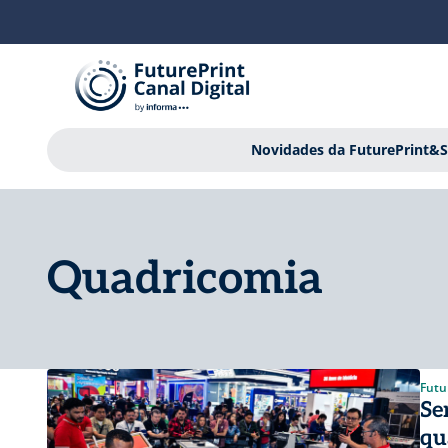
Novidades da FuturePrint&S
Quadricomia
Futu
Se
qu