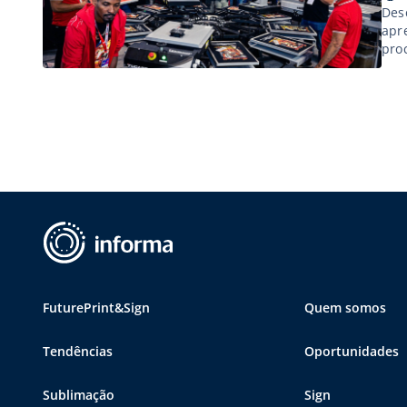
Des
apr
proc
FuturePrint&Sign
Quem somos
Tendências
Oportunidades
Sublimação
Sign