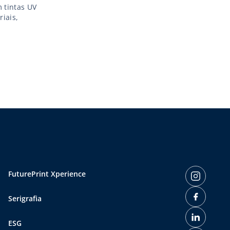
 tintas UV
iais,
FuturePrint Xperience
Serigrafia
ESG