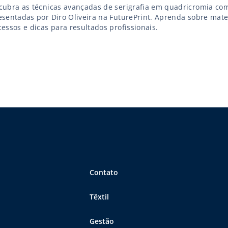
cubra as técnicas avançadas de serigrafia em quadricromia com
esentadas por Diro Oliveira na FuturePrint. Aprenda sobre mater
essos e dicas para resultados profissionais.
Contato
Têxtil
Gestão