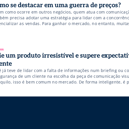
mo se destacar em uma guerra de preços?
im como ocorre em outros negócios, quem atua com comunicaçã
bém precisa adotar uma estratégia para lidar com a concorrênc
encializar as vendas. Para ganhar o mercado, no entanto, muit
ramo acabam utilizando a mesma tática: baixar os preços. Embo
a uma medida bastante eficaz, especialmente para atrair cliente
tos colaterais […]
gos
ie um produto irresistível e supere expectat
iente
ê já teve de lidar com a falta de informações num briefing ou c
egurança de um cliente na escolha da peça de comunicação visu
nquilo, isso é bem comum no mercado. De forma inteligente, é p
nsformar esse cenário nebuloso em ganhos para o seu negócio.
 na criação de […]