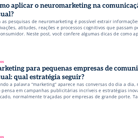
mo aplicar o neuromarketing na comunicaç
sual?
 as pesquisas de neuromarketing é possível extrair informaçõ
ivações, atitudes, reações e processos cognitivos que passam 
consumidor. Neste post, você confere algumas dicas de como ap
romarketing na comunicação visual!
gos
rketing para pequenas empresas de comun
sual: qual estratégia seguir?
ndo a palavra “marketing” aparece nas conversas do dia a dia,
o pensa em campanhas publicitárias incríveis e estratégias ino
cado, normalmente traçadas por empresas de grande porte. Ta
o, a maioria dos pequenos empresários de comunicação visual
be deixando de lado ações fundamentais para o crescimento do
ócio, acreditando que […]
gos