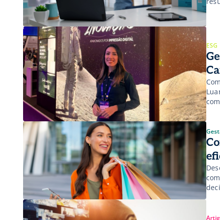
res
ESG
Ge
Ca
Com
Lua
com
Gest
Co
ef
Des
com
dec
Arti