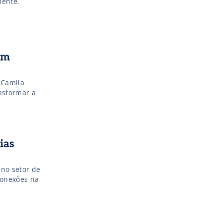
iente.
om
 Camila
nsformar a
ias
 no setor de
conexões na