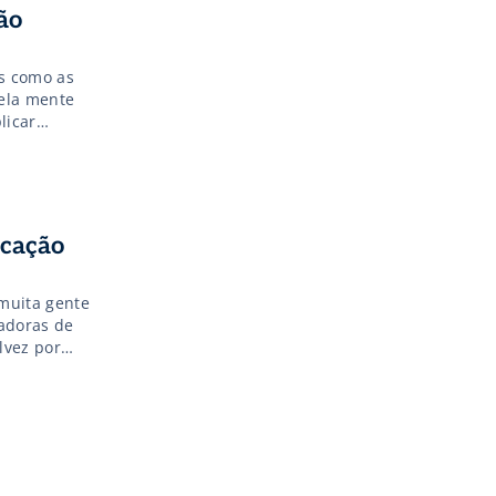
ão
es como as
pela mente
licar
icação
 muita gente
vadoras de
lvez por
 seu