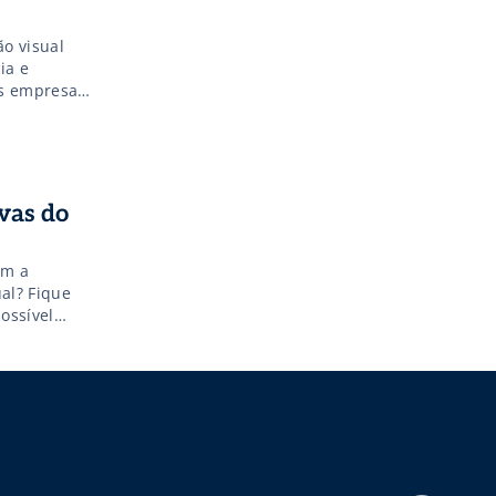
o visual
ia e
as empresas
ra essa
s, ela gera
ivas do
om a
al? Fique
ossível
 A mágica