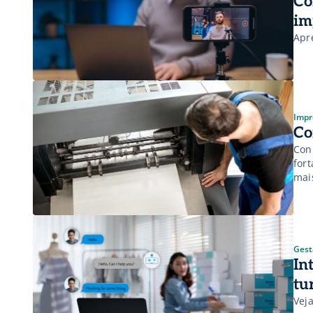
Co
im
Apr
Impr
Co
Conh
for
mai
Gest
In
tu
Veja