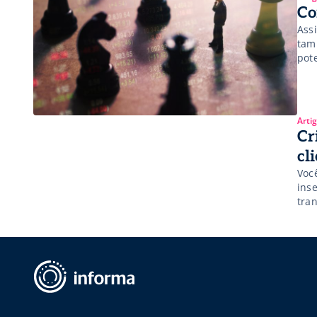
Co
Ass
tam
pot
do 
sej
efei
Arti
Cr
cl
Voc
ins
tra
tra
está