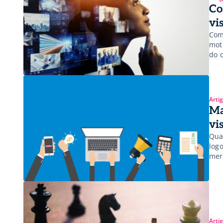
Co
vi
Com
mot
do 
neu
Arti
Ma
vi
Qua
log
mer
iss
aca
neg
Arti