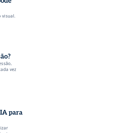
pode
 visual.
são?
essão,
cada vez
 IA para
izar