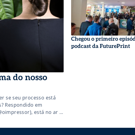
Chegou o primeiro episód
podcast da FuturePrint
ema do nosso
r se seu processo está
es? Respondido em
@oimpressor), está no ar o