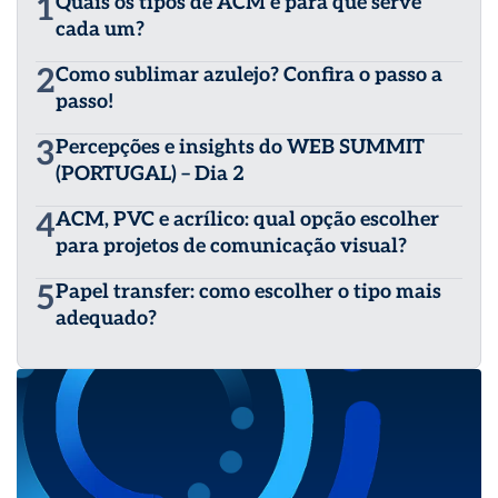
1
Quais os tipos de ACM e para que serve
cada um?
2
Como sublimar azulejo? Confira o passo a
passo!
3
Percepções e insights do WEB SUMMIT
(PORTUGAL) – Dia 2
4
ACM, PVC e acrílico: qual opção escolher
para projetos de comunicação visual?
5
Papel transfer: como escolher o tipo mais
adequado?